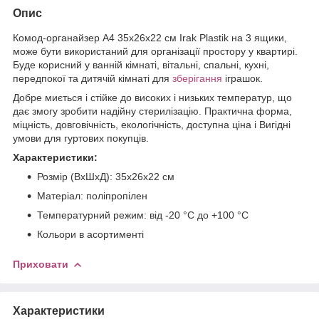
Опис
Комод-органайзер А4 35х26х22 см Irak Plastik на 3 ящики,
може бути використаний для організації простору у квартирі.
Буде корисний у ванній кімнаті, вітальні, спальні, кухні,
передпокої та дитячій кімнаті для
зберігання
іграшок.
Добре миється і стійке до високих і низьких температур, що
дає змогу зробити надійну стерилізацію. Практична форма,
міцність, довговічність, екологічність, доступна ціна і Вигідні
умови для гуртових покупців.
Характеристики:
Розмір (ВхШхД): 35х26х22 см
Матеріал: поліпропілен
Температурний режим: від -20 °C до +100 °C
Кольори в асортименті
Приховати
Характеристики