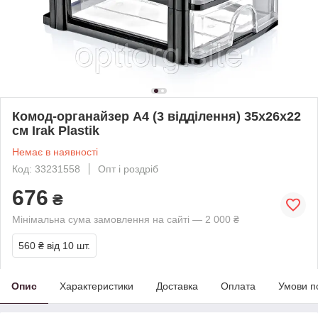
Комод-органайзер А4 (3 відділення) 35х26х22
см Irak Plastik
Немає в наявності
Код: 33231558
Опт і роздріб
676
₴
Мінімальна сума замовлення на сайті — 2 000 ₴
560 ₴
від 10 шт.
Опис
Характеристики
Доставка
Оплата
Умови п