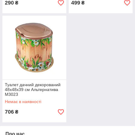
290
499
₴
₴
Туалет дачний декорований
48х48х39 см Альтернатива
М3023
Немає в наявності
706
₴
Про нас