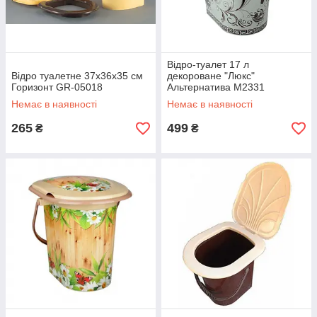
Відро-туалет 17 л
Відро туалетне 37х36х35 см
декороване "Люкс"
Горизонт GR-05018
Альтернатива М2331
Немає в наявності
Немає в наявності
265
499
₴
₴