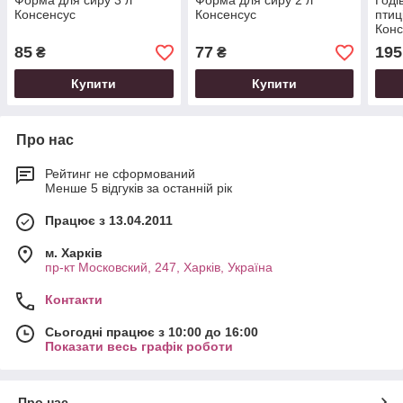
Форма для сиру 3 л
Форма для сиру 2 л
Годі
Консенсус
Консенсус
птиц
Конс
85
77
195
₴
₴
Купити
Купити
Про нас
Рейтинг не сформований
Менше 5 відгуків за останній рік
Працює з 13.04.2011
м. Харків
пр-кт Московский, 247, Харків, Україна
Контакти
Сьогодні працює з 10:00 до 16:00
Показати весь графік роботи
Про нас