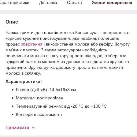
арактеристики
Доставка
Оплата
Умови повернення
Опис
Чашка-тримач для пакетів молока Консенсус — це просте та
корисне кухонне пристосування, яке неабияк полегшить
процес
зберігання
і використання молока або кефіру, йогурту
в м'яких пакетах. З таким аксесуаром необхідність
переливати молоко в іншу тару просто відпадає, а зберігати
відкритий пакет із молоком за допомогою підставки зручно та
практично. Зручна ручка дає змогу просто та легко налити
молоко в склянку.
Характеристики:
Розмір (ДхШхВ): 14,5х16х8 см.
Матеріал: поліпропілен
Температурний режим: від -20 °C до +100 °C
Кольори в асортименті
Приховати