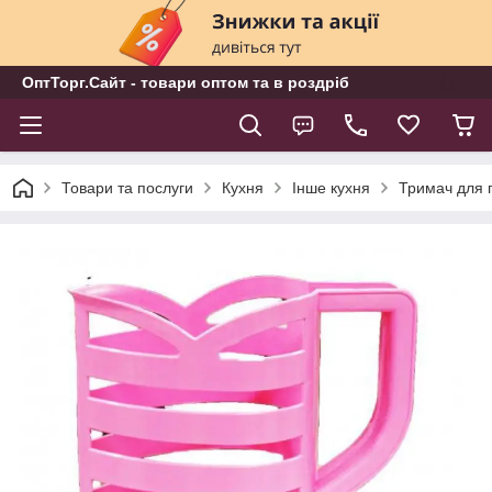
ОптТорг.Сайт - товари оптом та в роздріб
Товари та послуги
Кухня
Інше кухня
Тримач для 