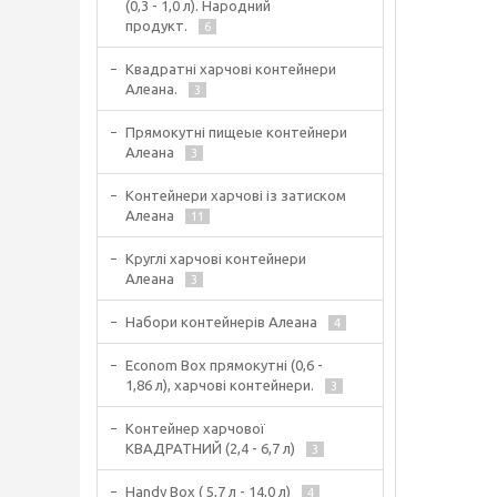
(0,3 - 1,0 л). Народний
продукт.
6
Квадратні харчові контейнери
Алеана.
3
Прямокутні пищеые контейнери
Алеана
3
Контейнери харчові із затиском
Алеана
11
Круглі харчові контейнери
Алеана
3
Набори контейнерів Алеана
4
Econom Box прямокутні (0,6 -
1,86 л), харчові контейнери.
3
Контейнер харчової
КВАДРАТНИЙ (2,4 - 6,7 л)
3
Handy Box ( 5,7 л - 14,0 л)
4