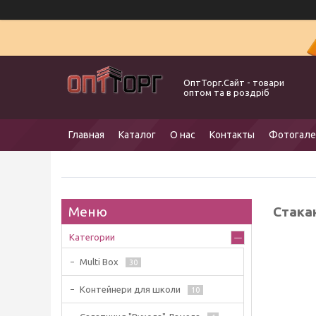
ОптТорг.Сайт - товари
оптом та в роздріб
Главная
Каталог
О нас
Контакты
Фотогале
Стака
Категории
Multi Box
30
Контейнери для школи
10