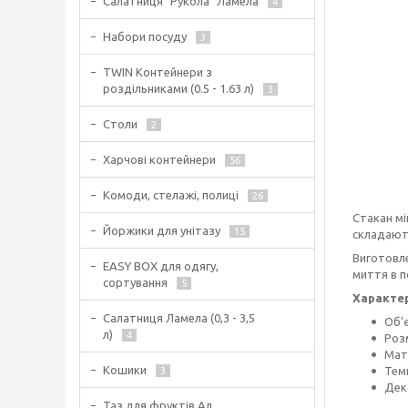
Салатниця "Рукола" Ламела
4
Набори посуду
3
TWIN Контейнери з
роздільниками (0.5 - 1.63 л)
3
Столи
2
Харчові контейнери
56
Комоди, стелажі, полиці
26
Стакан мі
Йоржики для унітазу
15
складають
Виготовле
EASY BOX для одягу,
миття в п
сортування
5
Характе
Салатниця Ламела (0,3 - 3,5
Об'є
л)
4
Розм
Мате
Кошики
Темп
3
Дек
Таз для фруктів Ал