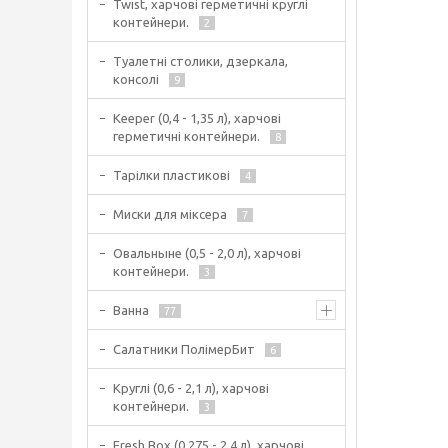
Twist, харчові герметичні круглі
контейнери.
2
Туалетні столики, дзеркала,
консолі
9
Keeper (0,4 - 1,35 л), харчові
герметичні контейнери.
8
Тарілки пластикові
4
Миски для міксера
7
Овальныне (0,5 - 2,0 л), харчові
контейнери.
3
Ванна
77
Салатники ПолімерБит
6
Круглі (0,6 - 2,1 л), харчові
контейнери.
3
Fresh Box (0,275 - 2,4 л), харчові