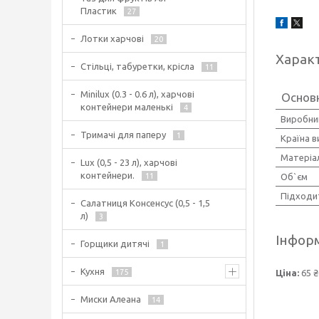
Пластик
27
Лотки харчові
20
Харак
Стільці, табуретки, крісла
11
Minilux (0.3 - 0.6 л), харчові
Основ
контейнери маленькі
4
Виробни
Тримачі для паперу
1
Країна 
Матеріа
Lux (0,5 - 23 л), харчові
контейнери.
11
Об`єм
Підходи
Салатниця Консенсус (0,5 - 1,5
л)
3
Інформ
Горщики дитячі
1
Кухня
175
Ціна:
65 ₴
Миски Алеана
14