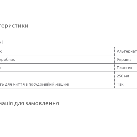
теристики
ні
к
Альтернат
виробник
Україна
л
Пластик
250 мл
ть для миття в посудомийній машині
Так
ація для замовлення