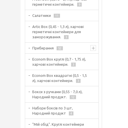
герметичні контейнери.
9
Салатники
11
Artic Box (0,45 - 1,3 л), харчові
герметичні контейнери для
заморожування.
3
Прибирання
52
Econom Box круглі (0,7 - 1,75 л),
харчові контейнери.
3
Econom Box квадратні (0,5 - 1,5
л), харчові контейнери.
3
Бокси з ручками (0,55 - 7,0 л),
Народний продукт.
12
Набори боксів по 3 шт,
Народний продукт
4
"Мій обід". Круглі контейнери