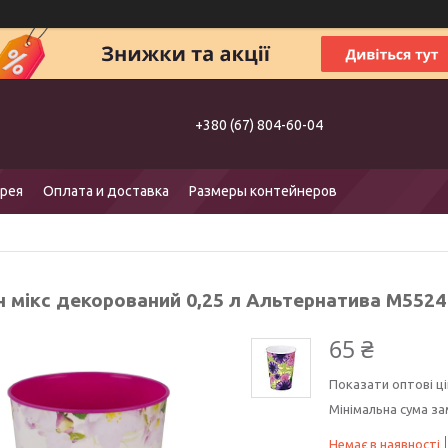
+380 (67) 804-60-04
рея
Оплата и доставка
Размеры контейнеров
н мікс декорований 0,25 л Альтернатива М5524
65 ₴
Показати оптові ці
Мінімальна сума за
Немає в наявності