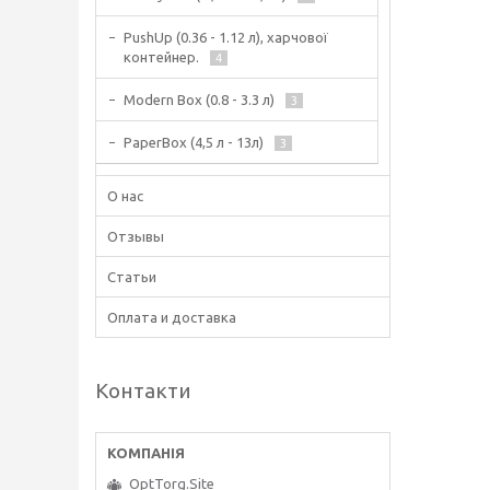
PushUp (0.36 - 1.12 л), харчової
контейнер.
4
Modern Box (0.8 - 3.3 л)
3
PaperBox (4,5 л - 13л)
3
О нас
Отзывы
Статьи
Оплата и доставка
Контакти
OptTorg.Site