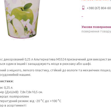
+380 (67) 804-60
повернення товару
кс декорований 0,25 л Альтернатива М5524 призначений для використання 
ся один в інший і заощаджують місце в рюкзаку або шафі.
ний з міцного, легкого пластику, стійкий до вологи та механічних пошко
осудомийній машині.
ристики:
м: 0,25 л.
ір (ДхШхВ): 7,8х7,8х10,5 см.
ріал: поліпропілен
ературний режим: від -20 °C до +100 °C
ор в асортименті