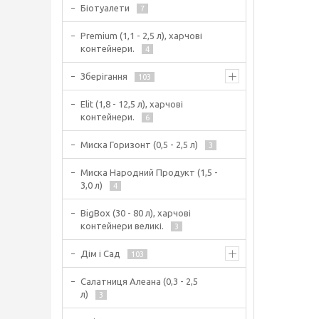
Біотуалети
7
Premium (1,1 - 2,5 л), харчові
контейнери.
4
Зберігання
103
Elit (1,8 - 12,5 л), харчові
контейнери.
6
Миска Горизонт (0,5 - 2,5 л)
3
Миска Народний Продукт (1,5 -
3,0 л)
4
BigBox (30 - 80 л), харчові
контейнери великі.
3
Дім і Сад
103
Салатниця Алеана (0,3 - 2,5
л)
3