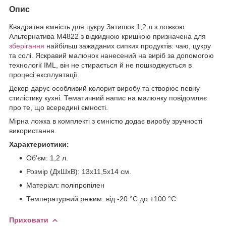
Опис
Квадратна ємність для цукру Затишок 1,2 л з ложкою
Альтернатива М4822 з відкидною кришкою призначена для
зберігання
найбільш зажаданих сипких продуктів: чаю, цукру
та солі. Яскравий малюнок нанесений на виріб за допомогою
технології IML, він не стирається й не пошкоджується в
процесі експлуатації.
Декор дарує особливий колорит виробу та створює певну
стилістику кухні. Тематичний напис на малюнку повідомляє
про те, що всередині ємності.
Мірна ложка в комплекті з ємністю додає виробу зручності
використання.
Характеристики:
Об'єм: 1,2 л.
Розмір (ДхШхВ): 13х11,5х14 см.
Матеріал: поліпропілен
Температурний режим: від -20 °C до +100 °C
Приховати