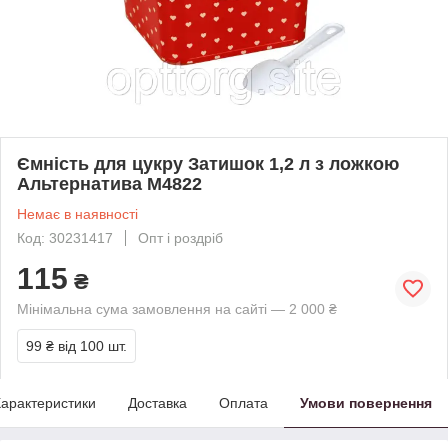
Ємність для цукру Затишок 1,2 л з ложкою
Альтернатива М4822
Немає в наявності
Код: 30231417
Опт і роздріб
115
₴
Мінімальна сума замовлення на сайті — 2 000 ₴
99 ₴
від 100 шт.
арактеристики
Доставка
Оплата
Умови повернення