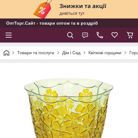
ОптТорг.Сайт - товари оптом та в роздріб
Товари та послуги
Дім і Сад
Квіткові горщики
Горщ