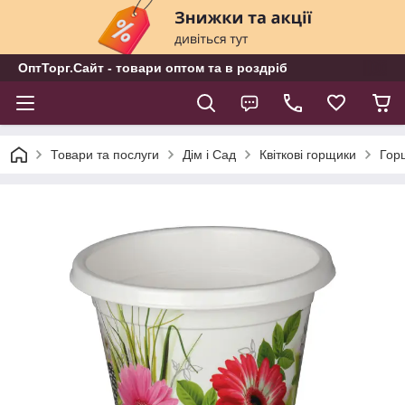
ОптТорг.Сайт - товари оптом та в роздріб
Товари та послуги
Дім і Сад
Квіткові горщики
Гор