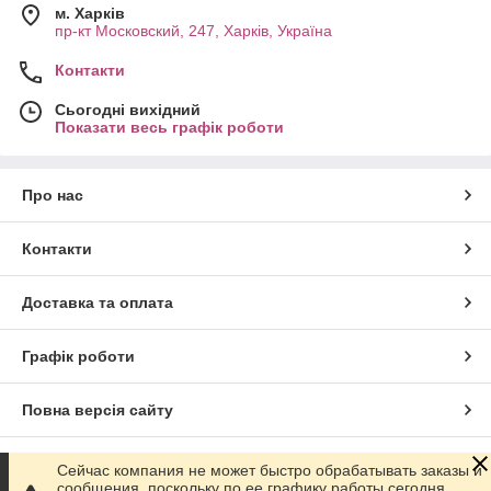
м. Харків
пр-кт Московский, 247, Харків, Україна
Контакти
Сьогодні вихідний
Показати весь графік роботи
Про нас
Контакти
Доставка та оплата
Графік роботи
Повна версія сайту
Сайт створено на маркетплейсі
Prom.ua
Сейчас компания не может быстро обрабатывать заказы и
сообщения, поскольку по ее графику работы сегодня