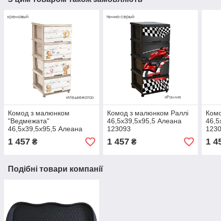
Комод з малюнком
Комод з малюнком Раллі
Комо
"Ведмежата"
46,5х39,5х95,5 Алеана
46,5
46,5х39,5х95,5 Алеана
123093
123
123093
1 457
1 457
1 4
₴
₴
Подібні товари компанії