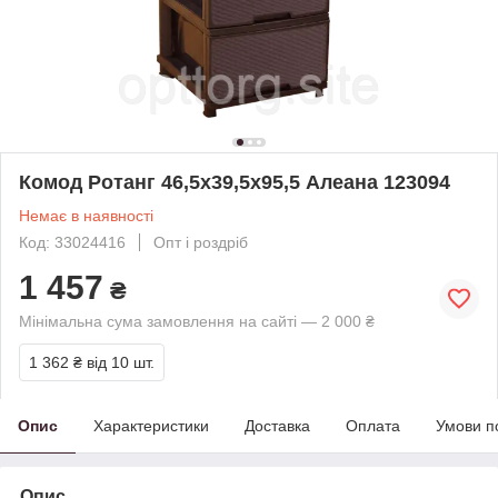
Комод Ротанг 46,5х39,5х95,5 Алеана 123094
Немає в наявності
Код: 33024416
Опт і роздріб
1 457
₴
Мінімальна сума замовлення на сайті — 2 000 ₴
1 362 ₴
від 10 шт.
Опис
Характеристики
Доставка
Оплата
Умови п
Опис