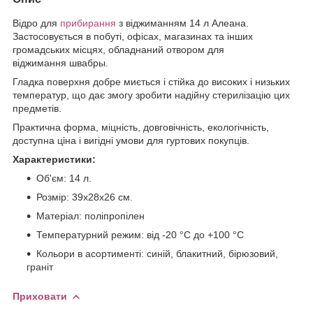
Відро для
прибирання
з віджиманням 14 л Алеана.
Застосовується в побуті, офісах, магазинах та інших
громадських місцях, обладнаний отвором для
віджимання швабры.
Гладка поверхня добре миється і стійка до високих і низьких
температур, що дає змогу зробити надійну стерилізацію цих
предметів.
Практична форма, міцність, довговічність, екологічність,
доступна ціна і вигідні умови для гуртових покупців.
Характеристики:
Об'єм: 14 л.
Розмір: 39х28х26 см.
Матеріал: поліпропілен
Температурний режим: від -20 °C до +100 °C
Кольори в асортименті: синій, блакитний, бірюзовий,
граніт
Приховати