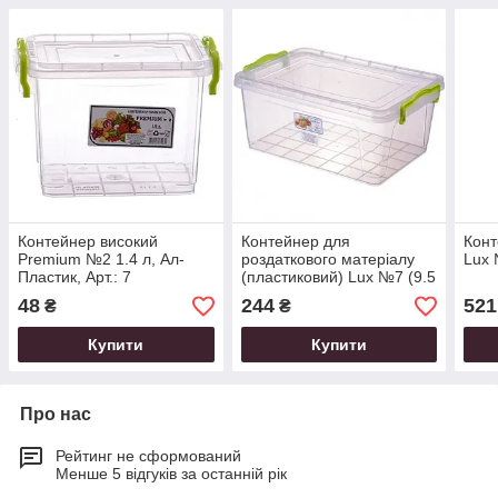
Контейнер високий
Контейнер для
Конт
Premium №2 1.4 л, Ал-
роздаткового матеріалу
Lux 
Пластик, Арт.: 7
(пластиковий) Lux №7 (9.5
л) (375*255*166 мм)
48
244
521
₴
₴
Купити
Купити
Про нас
Рейтинг не сформований
Менше 5 відгуків за останній рік