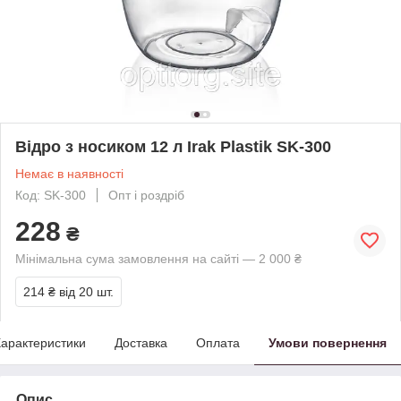
Відро з носиком 12 л Irak Plastik SK-300
Немає в наявності
Код: SK-300
Опт і роздріб
228
₴
Мінімальна сума замовлення на сайті — 2 000 ₴
214 ₴
від 20 шт.
арактеристики
Доставка
Оплата
Умови повернення
Опис