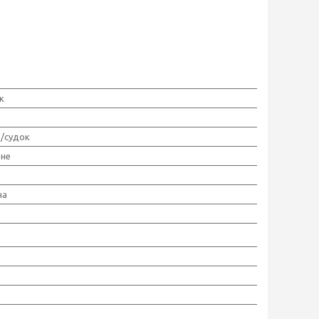
к
/судок
ьне
на