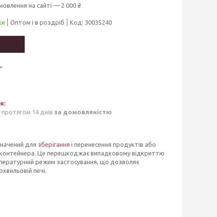
мовлення на сайті — 2 000 ₴
ки
Оптом і в роздріб
Код:
30035240
 протягом 14 днів
за домовленістю
значений для
зберігання
і перенесення продуктів або
к контейнера. Це перешкоджає випадковому відкриттю
мпературний режим застосування, що дозволяє
охвильовій печі.