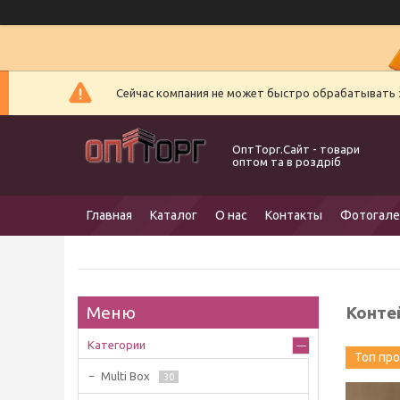
Сейчас компания не может быстро обрабатывать з
ОптТорг.Сайт - товари
оптом та в роздріб
Главная
Каталог
О нас
Контакты
Фотогале
Конте
Категории
Топ пр
Multi Box
30