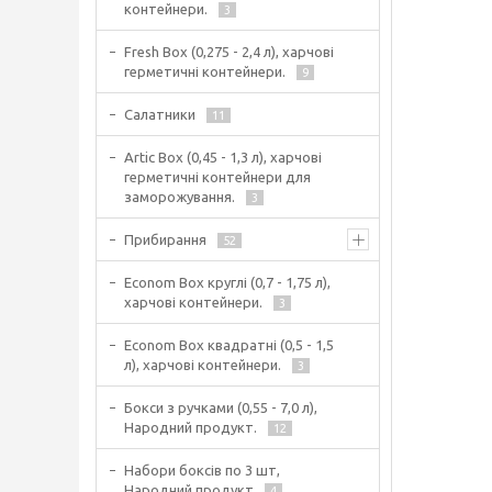
контейнери.
3
Fresh Box (0,275 - 2,4 л), харчові
герметичні контейнери.
9
Салатники
11
Artic Box (0,45 - 1,3 л), харчові
герметичні контейнери для
заморожування.
3
Прибирання
52
Econom Box круглі (0,7 - 1,75 л),
харчові контейнери.
3
Econom Box квадратні (0,5 - 1,5
л), харчові контейнери.
3
Бокси з ручками (0,55 - 7,0 л),
Народний продукт.
12
Набори боксів по 3 шт,
Народний продукт
4