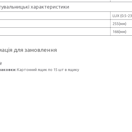
тувальницькі характеристики
LUX (0.5-23
255(мм)
166(мм)
ація для замовлення
₴
паковки:
Картонний ящик по 15 шт в ящику