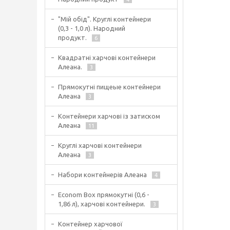
"Мій обід". Круглі контейнери
(0,3 - 1,0 л). Народний
продукт.
6
Квадратні харчові контейнери
Алеана.
3
Прямокутні пищеые контейнери
Алеана
3
Контейнери харчові із затиском
Алеана
11
Круглі харчові контейнери
Алеана
3
Набори контейнерів Алеана
4
Econom Box прямокутні (0,6 -
1,86 л), харчові контейнери.
3
Контейнер харчової