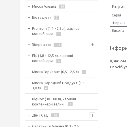
Корис
Миски Алеана
14
Серія
Біотуалети
7
Ширина
Premium (1,1 - 2,5 л), харчові
Висота
контейнери.
4
Зберігання
103
Інформ
Elit (1,8 - 12,5 л), харчові
контейнери.
Ціна:
244 
6
Спосіб у
Миска Горизонт (0,5 - 2,5 л)
3
Миска Народний Продукт (1,5 -
3,0 л)
4
BigBox (30 - 80 л), харчові
контейнери великі.
3
Дім і Сад
103
Салатниця Алеана (0,3 - 2,5