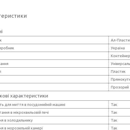
теристики
ні
к
Ал-Пласти
виробник
Україна
Контейнер
вання
Універсал
л
Пластик
Прямокут
Прозорий
кові характеристики
ть для миття в посудомийній машині
Так
ання в мікрохвильовій печі
Так
ня в холодильнику
Так
ня в морозильній камері
Так