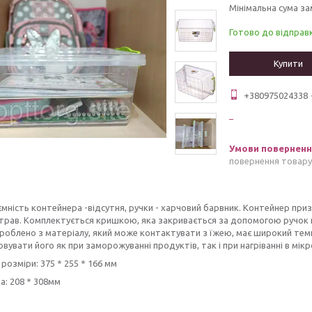
Мінімальна сума за
Готово до відправ
Купити
+380975024338
повернення товару
ємність контейнера -відсутня, ручки - харчовий барвник. Контейнер при
страв. Комплектується кришкою, яка закривається за допомогою ручо
роблено з матеріалу, який може контактувати з їжею, має широкий те
вувати його як при заморожуванні продуктів, так і при нагріванні в мікр
 розміри: 375 * 255 * 166 мм
а: 208 * 308мм