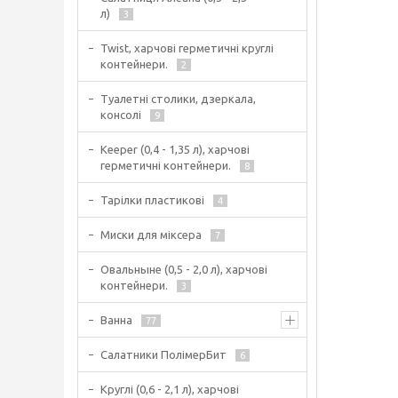
л)
3
Twist, харчові герметичні круглі
контейнери.
2
Туалетні столики, дзеркала,
консолі
9
Keeper (0,4 - 1,35 л), харчові
герметичні контейнери.
8
Тарілки пластикові
4
Миски для міксера
7
Овальныне (0,5 - 2,0 л), харчові
контейнери.
3
Ванна
77
Салатники ПолімерБит
6
Круглі (0,6 - 2,1 л), харчові