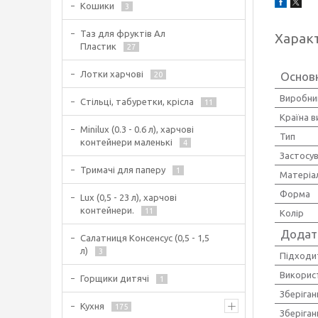
Кошики
3
Таз для фруктів Ал
Харак
Пластик
27
Лотки харчові
Основ
20
Виробни
Стільці, табуретки, крісла
11
Країна 
Minilux (0.3 - 0.6 л), харчові
Тип
контейнери маленькі
4
Застосу
Тримачі для паперу
1
Матеріа
Форма
Lux (0,5 - 23 л), харчові
контейнери.
11
Колір
Додат
Салатниця Консенсус (0,5 - 1,5
л)
3
Підходи
Використ
Горщики дитячі
1
Зберіган
Кухня
175
Зберіган