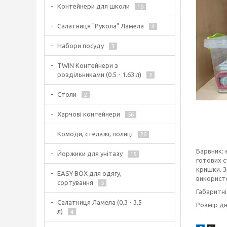
Контейнери для школи
10
Салатниця "Рукола" Ламела
4
Набори посуду
3
TWIN Контейнери з
роздільниками (0.5 - 1.63 л)
3
Столи
2
Харчові контейнери
56
Комоди, стелажі, полиці
26
Барвник: 
Йоржики для унітазу
15
готових 
кришки. З
EASY BOX для одягу,
використо
сортування
5
Габаритні
Салатниця Ламела (0,3 - 3,5
Розмір дн
л)
4