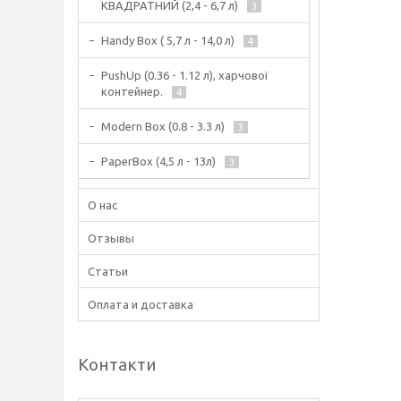
КВАДРАТНИЙ (2,4 - 6,7 л)
3
Handy Box ( 5,7 л - 14,0 л)
4
PushUp (0.36 - 1.12 л), харчової
контейнер.
4
Modern Box (0.8 - 3.3 л)
3
PaperBox (4,5 л - 13л)
3
О нас
Отзывы
Статьи
Оплата и доставка
Контакти