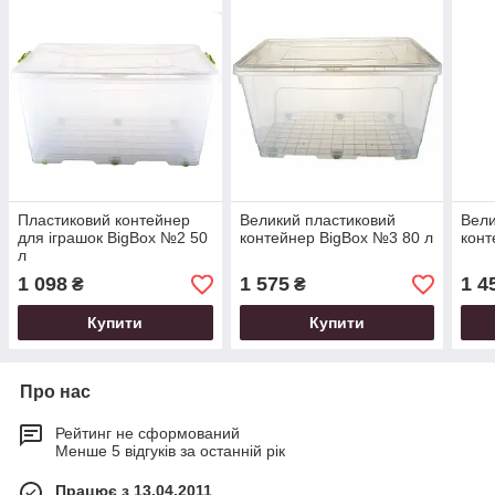
Пластиковий контейнер
Великий пластиковий
Вели
для іграшок BigBox №2 50
контейнер BigBox №3 80 л
конт
л
1 098
1 575
1 4
₴
₴
Купити
Купити
Про нас
Рейтинг не сформований
Менше 5 відгуків за останній рік
Працює з 13.04.2011