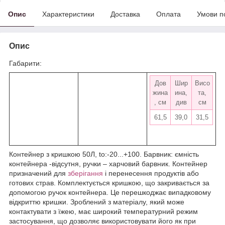
Опис
Характеристики
Доставка
Оплата
Умови п
Опис
Габарити:
Дов
Шир
Висо
жина
ина,
та,
, см
див
см
61,5
39,0
31,5
Контейнер з кришкою 50Л, to:-20...+100. Барвник: ємність
контейнера -відсутня, ручки – харчовий барвник. Контейнер
призначений для
зберігання
і перенесення продуктів або
готових страв. Комплектується кришкою, що закривається за
допомогою ручок контейнера. Це перешкоджає випадковому
відкриттю кришки. Зроблений з матеріалу, який може
контактувати з їжею, має широкий температурний режим
застосування, що дозволяє використовувати його як при