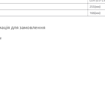
LUX (0.5-23
255(мм)
166(мм)
ація для замовлення
₴