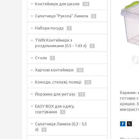
Контейнери для школи
10
Салатниця "Рукола" Ламела
4
Набори посуду
3
TWIN Контейнери з
роздільниками (0.5 - 1.63 л)
3
Столи
2
Харчові контейнери
56
Комоди, стелажі, полиці
26
Барвник: 
Йоржики для унітазу
15
готових 
кришки. З
EASY BOX для одягу,
використо
сортування
5
Салатниця Ламела (0,3 - 3,5
л)
4