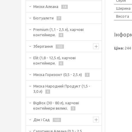
Серія
Миски Алеана
14
Ширина
Висота
Біотуалети
7
Premium (1,1 - 2,5 л), харчові
Інформ
контейнери.
4
Зберігання
103
Ціна:
244 
Elit (1,8 - 12,5 л), харчові
контейнери.
6
Миска Горизонт (0,5 - 2,5 л)
3
Миска Народний Продукт (1,5 -
3,0 л)
4
BigBox (30 - 80 л), харчові
контейнери великі.
3
Дім і Сад
103
Салатниця Алеана (0,3 - 2,5