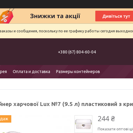
аказы и сообщения, поскольку по ее графику работы сегодня выходно
+380 (67) 804-60-04
рея
Оплата и доставка
Размеры контейнеров
йнер харчової Lux №7 (9.5 л) пластиковий з к
244 ₴
одаж
Показати оптові ці