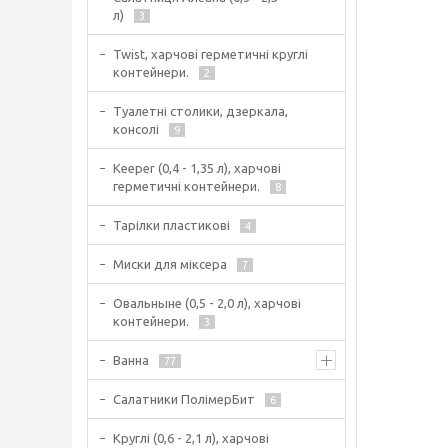
л)
3
Twist, харчові герметичні круглі
контейнери.
2
Туалетні столики, дзеркала,
консолі
9
Keeper (0,4 - 1,35 л), харчові
герметичні контейнери.
8
Тарілки пластикові
4
Миски для міксера
7
Овальныне (0,5 - 2,0 л), харчові
контейнери.
3
Ванна
77
Салатники ПолімерБит
6
Круглі (0,6 - 2,1 л), харчові