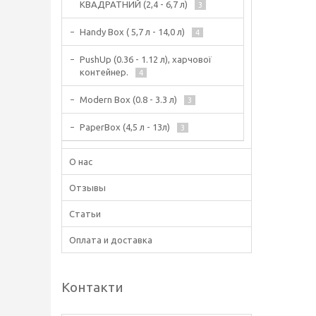
КВАДРАТНИЙ (2,4 - 6,7 л)
3
Handy Box ( 5,7 л - 14,0 л)
4
PushUp (0.36 - 1.12 л), харчової
контейнер.
4
Modern Box (0.8 - 3.3 л)
3
PaperBox (4,5 л - 13л)
3
О нас
Отзывы
Статьи
Оплата и доставка
Контакти