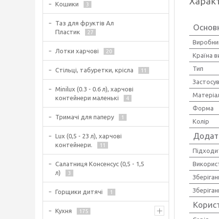
Харак
Кошики
3
Таз для фруктів Ал
Основ
Пластик
27
Виробни
Лотки харчові
20
Країна 
Тип
Стільці, табуретки, крісла
11
Застосу
Minilux (0.3 - 0.6 л), харчові
Матеріа
контейнери маленькі
4
Форма
Тримачі для паперу
1
Колір
Додат
Lux (0,5 - 23 л), харчові
контейнери.
11
Підходи
Використ
Салатниця Консенсус (0,5 - 1,5
л)
3
Зберіган
Зберіган
Горщики дитячі
1
Корис
Кухня
175