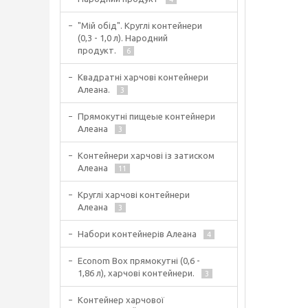
"Мій обід". Круглі контейнери
(0,3 - 1,0 л). Народний
продукт.
6
Квадратні харчові контейнери
Алеана.
3
Прямокутні пищеые контейнери
Алеана
3
Контейнери харчові із затиском
Алеана
11
Круглі харчові контейнери
Алеана
3
Набори контейнерів Алеана
4
Econom Box прямокутні (0,6 -
1,86 л), харчові контейнери.
3
Контейнер харчової