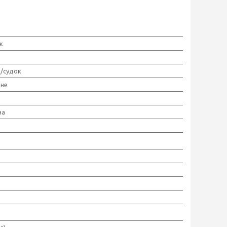
к
/судок
ьне
на