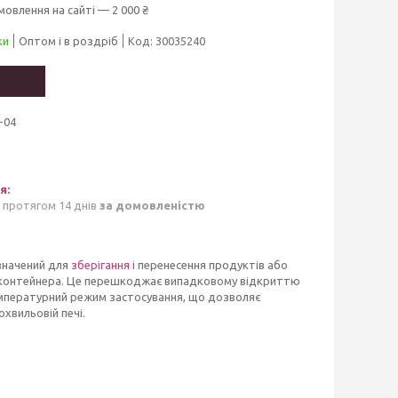
мовлення на сайті — 2 000 ₴
ки
Оптом і в роздріб
Код:
30035240
-04
 протягом 14 днів
за домовленістю
изначений для
зберігання
і перенесення продуктів або
 контейнера. Це перешкоджає випадковому відкриттю
емпературний режим застосування, що дозволяє
охвильовій печі.