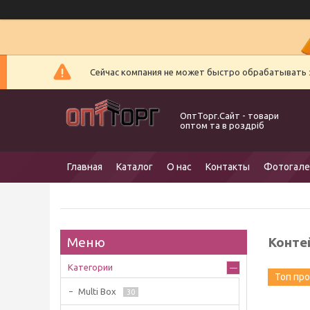
Сейчас компания не может быстро обрабатывать з
ОптТорг.Сайт - товари
оптом та в роздріб
Главная
Каталог
О нас
Контакты
Фотогале
Конте
Категории
Топ пр
Multi Box
30