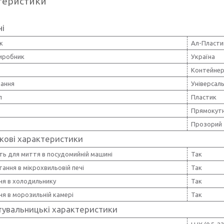
теристики
ні
к
Ал-Пласти
виробник
Україна
Контейнер
вання
Універсал
л
Пластик
Прямокут
Прозорий
кові характеристики
ть для миття в посудомийній машині
Так
ання в мікрохвильовій печі
Так
ня в холодильнику
Так
ня в морозильній камері
Так
тувальницькі характеристики