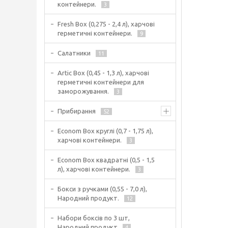
контейнери.
3
Fresh Box (0,275 - 2,4 л), харчові
герметичні контейнери.
9
Салатники
11
Artic Box (0,45 - 1,3 л), харчові
герметичні контейнери для
заморожування.
3
Прибирання
52
Econom Box круглі (0,7 - 1,75 л),
харчові контейнери.
3
Econom Box квадратні (0,5 - 1,5
л), харчові контейнери.
3
Бокси з ручками (0,55 - 7,0 л),
Народний продукт.
12
Набори боксів по 3 шт,
Народний продукт
4