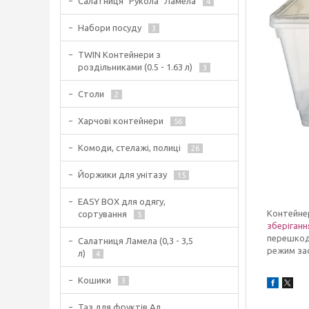
Салатниця "Рукола" Ламела
4
Набори посуду
3
TWIN Контейнери з
роздільниками (0.5 - 1.63 л)
3
Столи
2
Харчові контейнери
56
Комоди, стелажі, полиці
26
Йоржики для унітазу
15
EASY BOX для одягу,
Контейнер
сортування
5
зберіганн
перешкод
Салатниця Ламела (0,3 - 3,5
режим зас
л)
4
Кошики
3
Таз для фруктів Ал