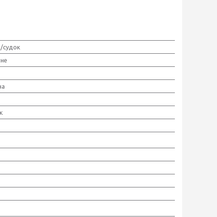
/судок
ьне
на
к