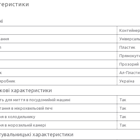
теристики
ні
Контейнер
вання
Універсал
л
Пластик
Прямокут
Прозорий
к
Ал-Пласти
виробник
Україна
кові характеристики
ть для миття в посудомийній машині
Так
ання в мікрохвильовій печі
Так
ня в холодильнику
Так
ня в морозильній камері
Так
тувальницькі характеристики