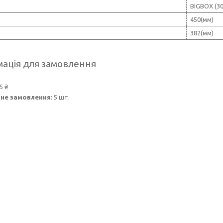
BIGBOX (30
450(мм)
382(мм)
ація для замовлення
5 ₴
не замовлення:
5 шт.