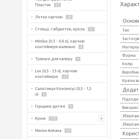
Харак
Пластик
27
Лотки харчові
20
Основ
Стільці, табуретки, крісла
11
Тип
Застосу
Minilux (0.3 - 0.6 л), харчові
контейнери маленькі
Матеріа
4
Форма
Тримачі для паперу
1
Колір
Lux (0,5 - 23 л), харчові
Виробни
контейнери.
11
Країна 
Салатниця Консенсус (0,5 - 1,5
Додат
л)
3
Підходи
Горщики дитячі
1
Використ
Зберіган
Кухня
175
Зберіган
Миски Алеана
14
Корис