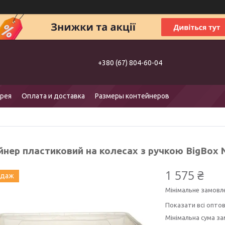
+380 (67) 804-60-04
рея
Оплата и доставка
Размеры контейнеров
йнер пластиковий на колесах з ручкою BigBox 
1 575 ₴
одаж
Мінімальне замовл
Показати всі оптов
Мінімальна сума за