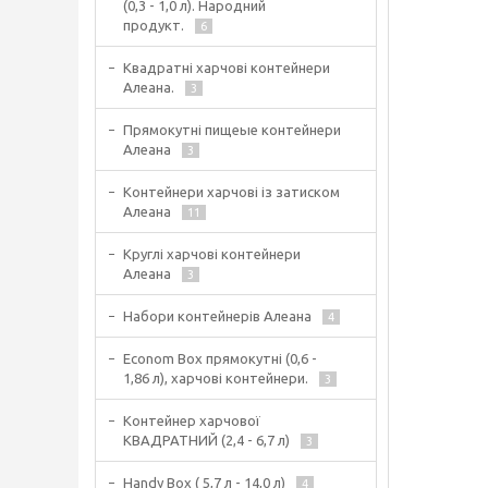
(0,3 - 1,0 л). Народний
продукт.
6
Квадратні харчові контейнери
Алеана.
3
Прямокутні пищеые контейнери
Алеана
3
Контейнери харчові із затиском
Алеана
11
Круглі харчові контейнери
Алеана
3
Набори контейнерів Алеана
4
Econom Box прямокутні (0,6 -
1,86 л), харчові контейнери.
3
Контейнер харчової
КВАДРАТНИЙ (2,4 - 6,7 л)
3
Handy Box ( 5,7 л - 14,0 л)
4