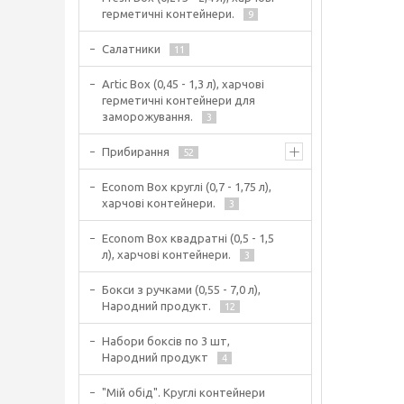
герметичні контейнери.
9
Салатники
11
Artic Box (0,45 - 1,3 л), харчові
герметичні контейнери для
заморожування.
3
Прибирання
52
Econom Box круглі (0,7 - 1,75 л),
харчові контейнери.
3
Econom Box квадратні (0,5 - 1,5
л), харчові контейнери.
3
Бокси з ручками (0,55 - 7,0 л),
Народний продукт.
12
Набори боксів по 3 шт,
Народний продукт
4
"Мій обід". Круглі контейнери