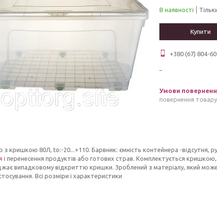
В наявності
Тільк
Купити
+380 (67) 804-60
повернення товару
 з кришкою 80Л, to:-20...+110. Барвник: ємність контейнера -відсутня, 
я
і перенесення продуктів або готових страв. Комплектується кришкою
жає випадковому відкриттю кришки. Зроблений з матеріалу, який може
тосування. Всі розміри і характеристики