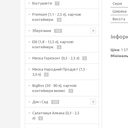
Біотуалети
Серія
7
Ширина
Premium (1,1 - 2,5 л), харчові
Висота
контейнери.
4
Зберігання
103
Інформ
Elit (1,8 - 12,5 л), харчові
контейнери.
6
Ціна:
1 57
Мінімаль
Миска Горизонт (0,5 - 2,5 л)
3
Миска Народний Продукт (1,5 -
3,0 л)
4
BigBox (30 - 80 л), харчові
контейнери великі.
3
Дім і Сад
103
Салатниця Алеана (0,3 - 2,5
л)
3