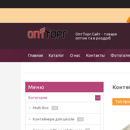
ОптТорг.Сайт - товари
оптом та в роздріб
Главная
Каталог
О нас
Контакты
Фотогале
Конте
Категории
Топ пр
Multi Box
30
Контейнери для школи
10