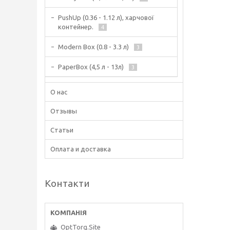
PushUp (0.36 - 1.12 л), харчової
контейнер.
4
Modern Box (0.8 - 3.3 л)
3
PaperBox (4,5 л - 13л)
3
О нас
Отзывы
Статьи
Оплата и доставка
Контакти
OptTorg.Site