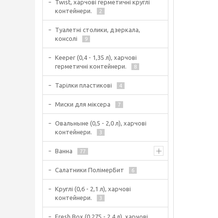
Twist, харчові герметичні круглі
контейнери.
2
Туалетні столики, дзеркала,
консолі
9
Keeper (0,4 - 1,35 л), харчові
герметичні контейнери.
8
Тарілки пластикові
4
Миски для міксера
7
Овальныне (0,5 - 2,0 л), харчові
контейнери.
3
Ванна
77
Салатники ПолімерБит
6
Круглі (0,6 - 2,1 л), харчові
контейнери.
3
Fresh Box (0,275 - 2,4 л), харчові