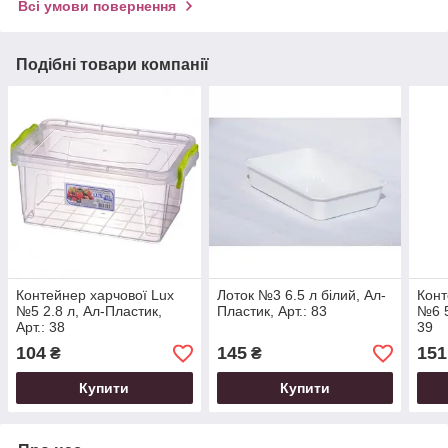
Всі умови повернення
Подібні товари компанії
Контейнер харчової Lux
Лоток №3 6.5 л білий, Ал-
Конт
№5 2.8 л, Ал-Пластик,
Пластик, Арт.: 83
№6 5
Арт.: 38
39
104
145
151
₴
₴
Купити
Купити