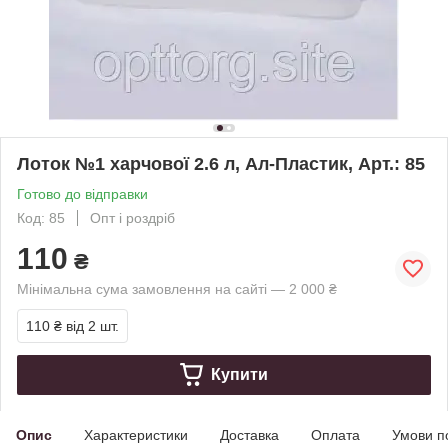
Лоток №1 харчової 2.6 л, Ал-Пластик, Арт.: 85
Готово до відправки
Код: 85
Опт і роздріб
110
₴
Мінімальна сума замовлення на сайті — 2 000 ₴
110 ₴
від 2 шт.
Купити
Опис
Характеристики
Доставка
Оплата
Умови п