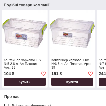
Подібні товари компанії
Контейнер харчової Lux
Контейнер харчової Lux
Конт
№5 2.8 л, Ал-Пластик,
№6 5 л, Ал-Пластик, Арт.:
№7 9
Арт.: 38
39
Арт.:
104
151
244
₴
₴
Купити
Купити
Про нас
Рейтинг не сформований