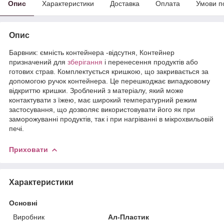
Опис
Характеристики
Доставка
Оплата
Умови п
Опис
Барвник: ємність контейнера -відсутня, Контейнер
призначений для
зберігання
і перенесення продуктів або
готових страв. Комплектується кришкою, що закривається за
допомогою ручок контейнера. Це перешкоджає випадковому
відкриттю кришки. Зроблений з матеріалу, який може
контактувати з їжею, має широкий температурний режим
застосування, що дозволяє використовувати його як при
заморожуванні продуктів, так і при нагріванні в мікрохвильовій
печі.
Приховати
Характеристики
Основні
Виробник
Ал-Пластик