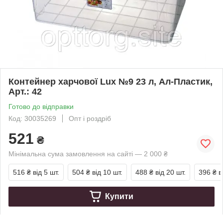
Контейнер харчової Lux №9 23 л, Ал-Пластик,
Арт.: 42
Готово до відправки
Код: 30035269
Опт і роздріб
521
₴
Мінімальна сума замовлення на сайті — 2 000 ₴
516 ₴
від 5 шт.
504 ₴
від 10 шт.
488 ₴
від 20 шт.
396 ₴
в
Купити