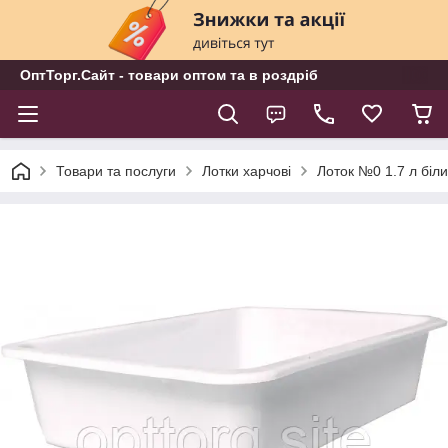
ОптТорг.Сайт - товари оптом та в роздріб
Товари та послуги
Лотки харчові
Лоток №0 1.7 л біл