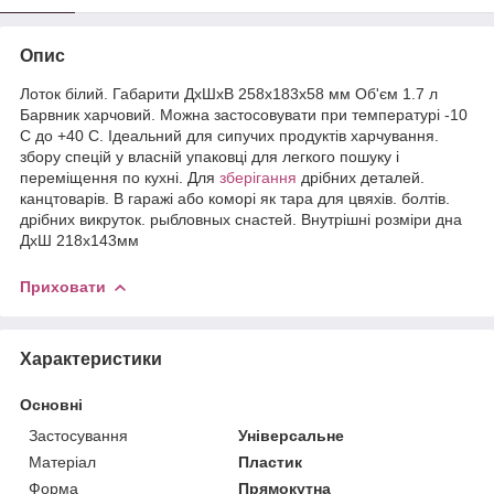
Опис
Лоток білий. Габарити ДхШхВ 258x183x58 мм Об'єм 1.7 л
Барвник харчовий. Можна застосовувати при температурі -10
С до +40 С. Ідеальний для сипучих продуктів харчування.
збору спецій у власній упаковці для легкого пошуку і
переміщення по кухні. Для
зберігання
дрібних деталей.
канцтоварів. В гаражі або коморі як тара для цвяхів. болтів.
дрібних викруток. рыбловных снастей. Внутрішні розміри дна
ДхШ 218х143мм
Приховати
Характеристики
Основні
Застосування
Універсальне
Матеріал
Пластик
Форма
Прямокутна