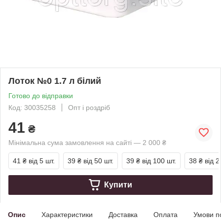
Лоток №0 1.7 л білий
Готово до відправки
Код: 30035258
Опт і роздріб
41
₴
Мінімальна сума замовлення на сайті — 2 000 ₴
41 ₴
від 5 шт.
39 ₴
від 50 шт.
39 ₴
від 100 шт.
38 ₴
від 2
Купити
Опис
Характеристики
Доставка
Оплата
Умови п