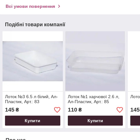
Всі умови повернення
Подібні товари компанії
Лоток №3 6.5 л білий, Ал-
Лоток №1 харчової 2.6 л,
Лото
Пластик, Арт.: 83
Ал-Пластик, Арт.: 85
145
110
145
₴
₴
Купити
Купити