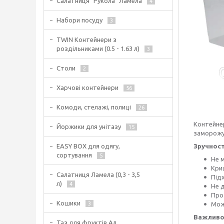
Салатниця "Рукола" Ламела
4
Набори посуду
3
TWIN Контейнери з
роздільниками (0.5 - 1.63 л)
3
Столи
2
Харчові контейнери
56
Комоди, стелажі, полиці
26
Контейнер
Йоржики для унітазу
15
заморожув
Зручност
EASY BOX для одягу,
сортування
5
Не м
Кри
Салатниця Ламела (0,3 - 3,5
Підх
л)
4
Не 
Про
Кошики
Мож
3
Важливо
Таз для фруктів Ал