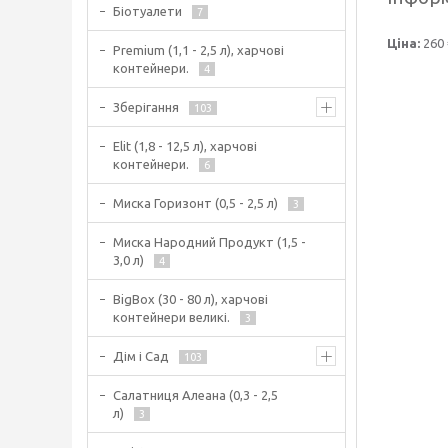
Біотуалети
7
Ціна:
260 
Premium (1,1 - 2,5 л), харчові
контейнери.
4
Зберігання
103
Elit (1,8 - 12,5 л), харчові
контейнери.
6
Миска Горизонт (0,5 - 2,5 л)
3
Миска Народний Продукт (1,5 -
3,0 л)
4
BigBox (30 - 80 л), харчові
контейнери великі.
3
Дім і Сад
103
Салатниця Алеана (0,3 - 2,5
л)
3