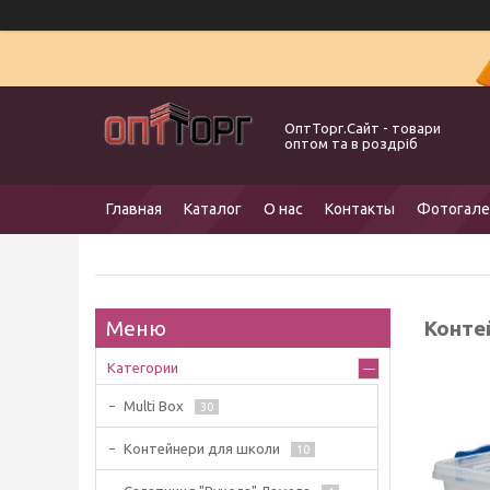
ОптТорг.Сайт - товари
оптом та в роздріб
Главная
Каталог
О нас
Контакты
Фотогале
Контей
Категории
Multi Box
30
Контейнери для школи
10