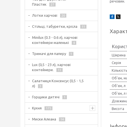
речовин.
Пластик
27
Лотки харчові
20
Стільці, табуретки, крісла
11
Харак
Minilux (0.3 - 0.6 л), харчові
контейнери маленькі
4
Корис
Тримачі для паперу
1
Ширина
Серія
Lux (0,5 - 23 л), харчові
контейнери.
Кількіст
11
Об'єм, м
Салатниця Консенсус (0,5 - 1,5
Об'єм, л
л)
3
Об'єм, л 
Горщики дитячі
1
Довжин
Кухня
Висота
175
Миски Алеана
14
Інформ