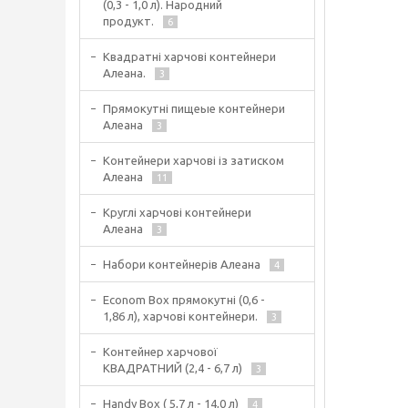
(0,3 - 1,0 л). Народний
продукт.
6
Квадратні харчові контейнери
Алеана.
3
Прямокутні пищеые контейнери
Алеана
3
Контейнери харчові із затиском
Алеана
11
Круглі харчові контейнери
Алеана
3
Набори контейнерів Алеана
4
Econom Box прямокутні (0,6 -
1,86 л), харчові контейнери.
3
Контейнер харчової
КВАДРАТНИЙ (2,4 - 6,7 л)
3
Handy Box ( 5,7 л - 14,0 л)
4