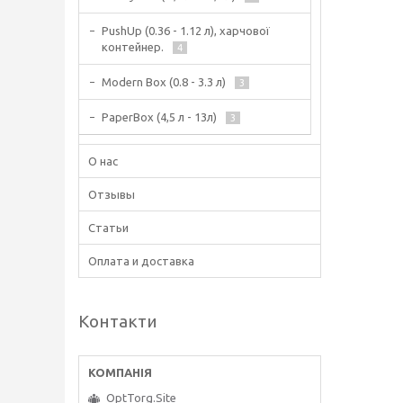
PushUp (0.36 - 1.12 л), харчової
контейнер.
4
Modern Box (0.8 - 3.3 л)
3
PaperBox (4,5 л - 13л)
3
О нас
Отзывы
Статьи
Оплата и доставка
Контакти
OptTorg.Site