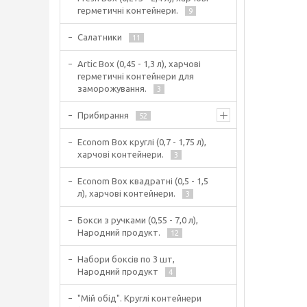
герметичні контейнери.
9
Салатники
11
Artic Box (0,45 - 1,3 л), харчові
герметичні контейнери для
заморожування.
3
Прибирання
52
Econom Box круглі (0,7 - 1,75 л),
харчові контейнери.
3
Econom Box квадратні (0,5 - 1,5
л), харчові контейнери.
3
Бокси з ручками (0,55 - 7,0 л),
Народний продукт.
12
Набори боксів по 3 шт,
Народний продукт
4
"Мій обід". Круглі контейнери