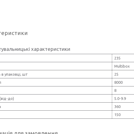
теристики
тувальницькі характеристики
235
Multibox
ь в упаковці, шт
25
л
8000
8
(від-до)
5.0-9.9
а
360
150
ація для замовлення