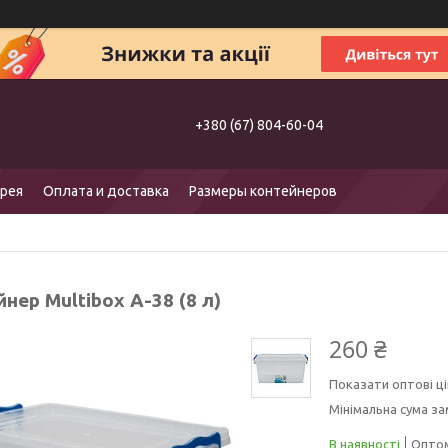
+380 (67) 804-60-04
рея
Оплата и доставка
Размеры контейнеров
нер Multibox A-38 (8 л)
260 ₴
Показати оптові ці
Мінімальна сума за
В наявності
Оптом