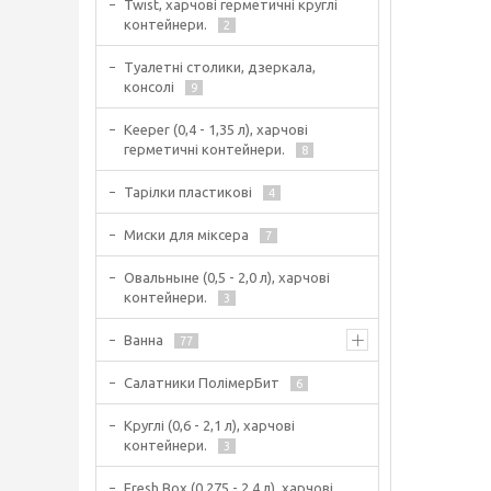
Twist, харчові герметичні круглі
контейнери.
2
Туалетні столики, дзеркала,
консолі
9
Keeper (0,4 - 1,35 л), харчові
герметичні контейнери.
8
Тарілки пластикові
4
Миски для міксера
7
Овальныне (0,5 - 2,0 л), харчові
контейнери.
3
Ванна
77
Салатники ПолімерБит
6
Круглі (0,6 - 2,1 л), харчові
контейнери.
3
Fresh Box (0,275 - 2,4 л), харчові