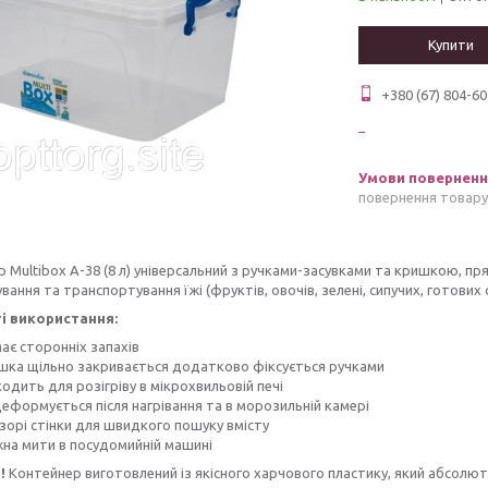
Купити
+380 (67) 804-60
повернення товару
 Multibox A-38 (8 л) універсальний з ручками-засувками та кришкою, 
ання та транспортування їжі (фруктів, овочів, зелені, сипучих, готових 
і використання:
ає сторонніх запахів
шка щільно закривається додатково фіксується ручками
одить для розігріву в мікрохвильовій печі
деформується після нагрівання та в морозильній камері
зорі стінки для швидкого пошуку вмісту
на мити в посудомийній машині
!
Контейнер виготовлений із якісного харчового пластику, який абсолют