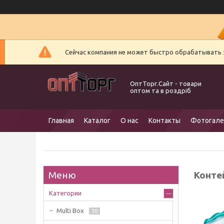
Сейчас компания не может быстро обрабатывать з
ОптТорг.Сайт - товари
оптом та в роздріб
Главная
Каталог
О нас
Контакты
Фотогале
Контей
Категории
Multi Box
30