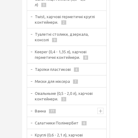
л)
3
Twist, харчові герметичні круглі
контейнери.
2
Туалетні столики, дзеркала,
консолі
9
Keeper (0,4 - 1,35 л), харчові
герметичні контейнери.
8
Тарілки пластикові
4
Миски для міксера
7
Овальныне (0,5 - 2,0 л), харчові
контейнери.
3
Ванна
77
Салатники ПолімерБит
6
Круглі (0,6 - 2,1 л), харчові