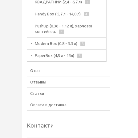
КВАДРАТНИЙ (2,4 - 6,7 л)
3
Handy Box ( 5,7 л - 14,0 л)
4
PushUp (0.36 - 1.12 л), харчової
контейнер.
4
Modern Box (0.8 - 3.3 л)
3
PaperBox (4,5 л - 13л)
3
О нас
Отзывы
Статьи
Оплата и доставка
Контакти