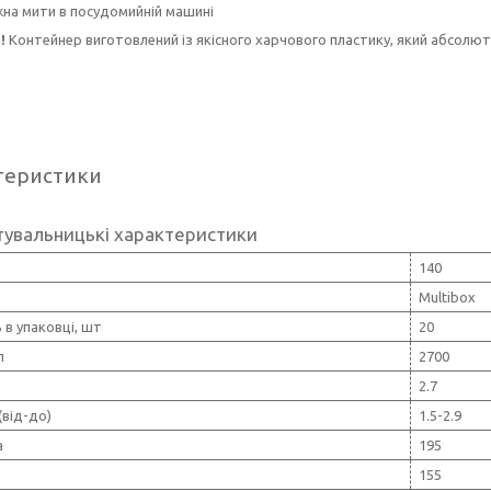
на мити в посудомийній машині
!
Контейнер виготовлений із якісного харчового пластику, який абсолют
теристики
тувальницькі характеристики
140
Multibox
ь в упаковці, шт
20
л
2700
2.7
(від-до)
1.5-2.9
а
195
155