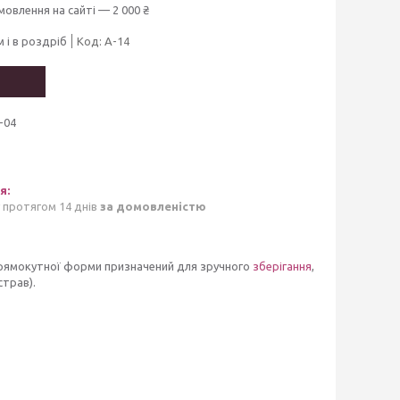
мовлення на сайті — 2 000 ₴
 і в роздріб
Код:
A-14
-04
 протягом 14 днів
за домовленістю
 прямокутної форми призначений для зручного
зберігання
,
страв).