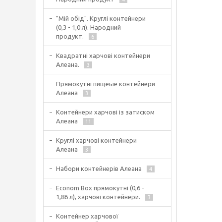
"Мій обід". Круглі контейнери
(0,3 - 1,0 л). Народний
продукт.
6
Квадратні харчові контейнери
Алеана.
3
Прямокутні пищеые контейнери
Алеана
3
Контейнери харчові із затиском
Алеана
11
Круглі харчові контейнери
Алеана
3
Набори контейнерів Алеана
4
Econom Box прямокутні (0,6 -
1,86 л), харчові контейнери.
3
Контейнер харчової