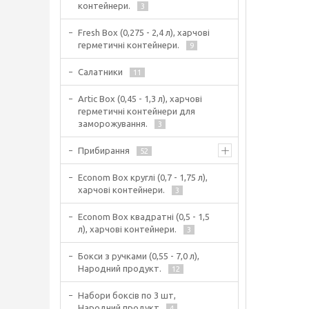
контейнери.
3
Fresh Box (0,275 - 2,4 л), харчові
герметичні контейнери.
9
Салатники
11
Artic Box (0,45 - 1,3 л), харчові
герметичні контейнери для
заморожування.
3
Прибирання
52
Econom Box круглі (0,7 - 1,75 л),
харчові контейнери.
3
Econom Box квадратні (0,5 - 1,5
л), харчові контейнери.
3
Бокси з ручками (0,55 - 7,0 л),
Народний продукт.
12
Набори боксів по 3 шт,
Народний продукт
4