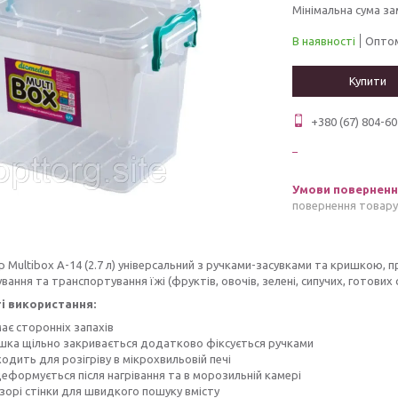
Мінімальна сума за
В наявності
Оптом
Купити
+380 (67) 804-60
повернення товару
 Multibox A-14 (2.7 л) універсальний з ручками-засувками та кришкою,
ання та транспортування їжі (фруктів, овочів, зелені, сипучих, готових 
і використання:
ає сторонніх запахів
шка щільно закривається додатково фіксується ручками
одить для розігріву в мікрохвильовій печі
деформується після нагрівання та в морозильній камері
зорі стінки для швидкого пошуку вмісту