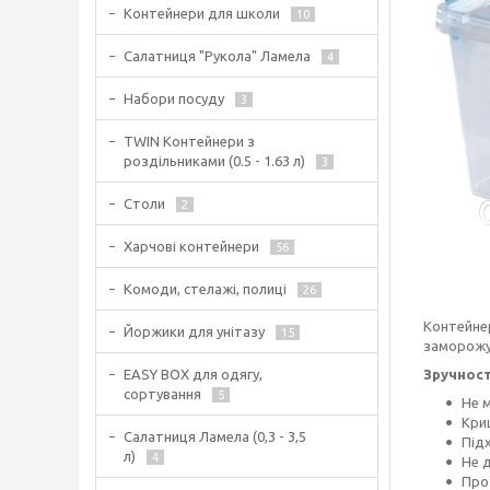
Контейнери для школи
10
Салатниця "Рукола" Ламела
4
Набори посуду
3
TWIN Контейнери з
роздільниками (0.5 - 1.63 л)
3
Столи
2
Харчові контейнери
56
Комоди, стелажі, полиці
26
Контейнер
Йоржики для унітазу
15
заморожув
Зручност
EASY BOX для одягу,
сортування
5
Не м
Кри
Салатниця Ламела (0,3 - 3,5
Підх
л)
4
Не 
Про