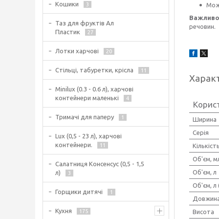
Кошики
Мож
3
Важливо
Таз для фруктів Ал
речовин.
Пластик
27
Лотки харчові
20
Стільці, табуретки, крісла
11
Харак
Minilux (0.3 - 0.6 л), харчові
контейнери маленькі
4
Корис
Тримачі для паперу
1
Ширина
Серія
Lux (0,5 - 23 л), харчові
контейнери.
Кількіст
11
Об'єм, м
Салатниця Консенсус (0,5 - 1,5
Об'єм, л
л)
3
Об'єм, л 
Горщики дитячі
1
Довжин
Кухня
Висота
175