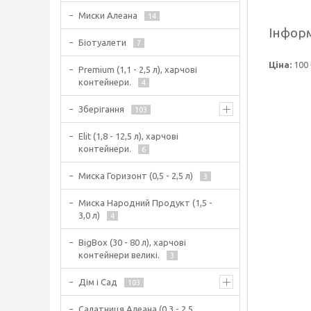
Миски Алеана
14
Інформ
Біотуалети
7
Ціна:
100 
Premium (1,1 - 2,5 л), харчові
контейнери.
4
Зберігання
103
Elit (1,8 - 12,5 л), харчові
контейнери.
6
Миска Горизонт (0,5 - 2,5 л)
3
Миска Народний Продукт (1,5 -
3,0 л)
4
BigBox (30 - 80 л), харчові
контейнери великі.
3
Дім і Сад
103
Салатниця Алеана (0,3 - 2,5